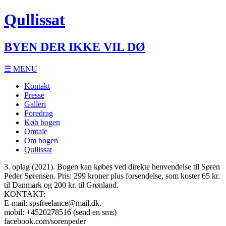
Qullissat
BYEN DER IKKE VIL DØ
☰ MENU
Kontakt
Presse
Galleri
Foredrag
Køb bogen
Omtale
Om bogen
Qullissat
3. oplag (2021). Bogen kan købes ved direkte henvendelse til Søren
Peder Sørensen. Pris: 299 kroner plus forsendelse, som koster 65 kr.
til Danmark og 200 kr. til Grønland.
KONTAKT:
E-mail: spsfreelance@mail.dk.
mobil: +4520278516 (send en sms)
facebook.com/sorenpeder