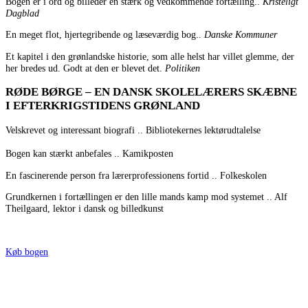
Bogen er i ord og billeder en stærk og vedkommende fortælling..
Kristeligt
Dagblad
En meget flot, hjertegribende og læseværdig bog..
Danske Kommuner
Et kapitel i den grønlandske historie, som alle helst har villet glemme, der
her bredes ud. Godt at den er blevet det.
Politiken
RØDE BØRGE – EN DANSK SKOLELÆRERS SKÆBNE
I EFTERKRIGSTIDENS GRØNLAND
Velskrevet og interessant biografi .. Bibliotekernes lektørudtalelse
Bogen kan stærkt anbefales .. Kamikposten
En fascinerende person fra lærerprofessionens fortid .. Folkeskolen
Grundkernen i fortællingen er den lille mands kamp mod systemet .. Alf
Theilgaard, lektor i dansk og billedkunst
Køb bogen